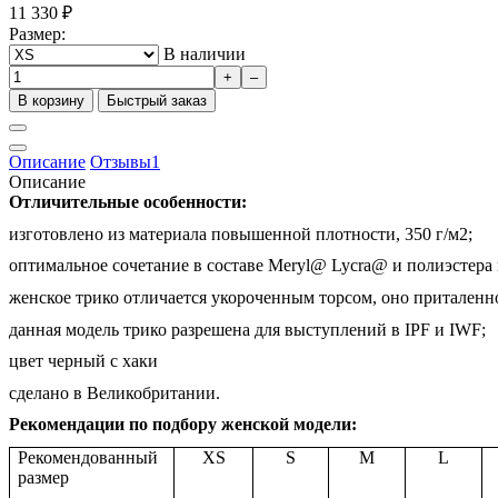
11 330
₽
Размер:
В наличии
+
–
В корзину
Быстрый заказ
Описание
Отзывы
1
Описание
Отличительные особенности:
изготовлено из материала повышенной плотности, 350 г/м2;
оптимальное сочетание в составе Meryl@ Lycra@ и полиэстер
женское трико отличается укороченным торсом, оно приталенн
данная модель трико разрешена для выступлений в IPF и IWF;
цвет черный с хаки
сделано в Великобритании.
Рекомендации по подбору женской модели:
Рекомендованный
XS
S
M
L
размер