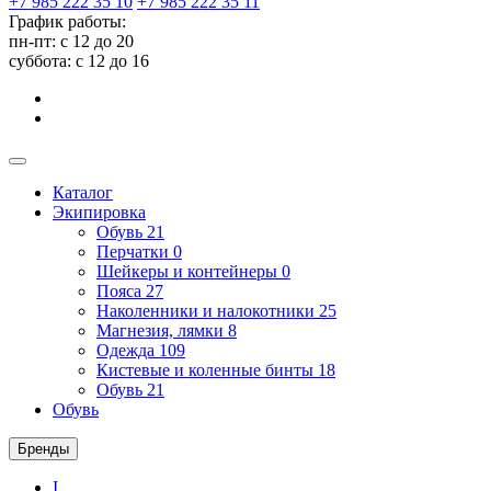
+7 985 222 35 10
+7 985 222 35 11
График работы:
пн-пт: с 12 до 20
суббота: c 12 до 16
Каталог
Экипировка
Обувь
21
Перчатки
0
Шейкеры и контейнеры
0
Пояса
27
Наколенники и налокотники
25
Магнезия, лямки
8
Одежда
109
Кистевые и коленные бинты
18
Обувь
21
Обувь
Бренды
I