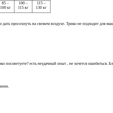
85 –
100 –
115 –
100 кг
115 кг
130 кг
дать просохнуть на свежем воздухе. Трико не подходит для маш
ко посоветуете? есть неудачный опыт , не хочется ошибиться. Б
ании.