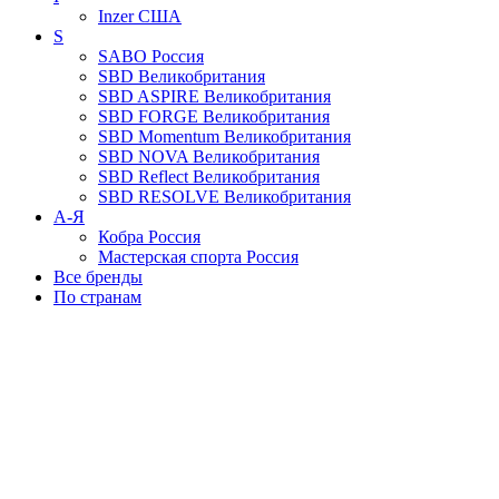
Inzer
США
S
SABO
Россия
SBD
Великобритания
SBD ASPIRE
Великобритания
SBD FORGE
Великобритания
SBD Momentum
Великобритания
SBD NOVA
Великобритания
SBD Reflect
Великобритания
SBD RESOLVE
Великобритания
А-Я
Кобра
Россия
Мастерская спорта
Россия
Все бренды
По странам