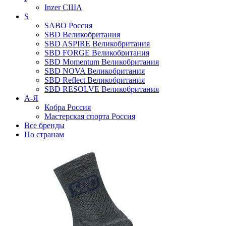
Inzer
США
S
SABO
Россия
SBD
Великобритания
SBD ASPIRE
Великобритания
SBD FORGE
Великобритания
SBD Momentum
Великобритания
SBD NOVA
Великобритания
SBD Reflect
Великобритания
SBD RESOLVE
Великобритания
А-Я
Кобра
Россия
Мастерская спорта
Россия
Все бренды
По странам