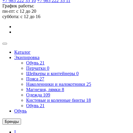
+7 985 222 35 10
+7 985 222 35 11
График работы:
пн-пт: с 12 до 20
суббота: c 12 до 16
Каталог
Экипировка
Обувь
21
Перчатки
0
Шейкеры и контейнеры
0
Пояса
27
Наколенники и налокотники
25
Магнезия, лямки
8
Одежда
109
Кистевые и коленные бинты
18
Обувь
21
Обувь
Бренды
I