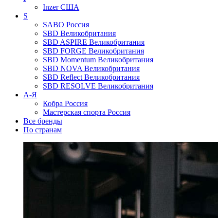
Inzer
США
S
SABO
Россия
SBD
Великобритания
SBD ASPIRE
Великобритания
SBD FORGE
Великобритания
SBD Momentum
Великобритания
SBD NOVA
Великобритания
SBD Reflect
Великобритания
SBD RESOLVE
Великобритания
А-Я
Кобра
Россия
Мастерская спорта
Россия
Все бренды
По странам