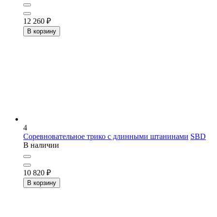
12 260
₽
В корзину
4
Соревновательное трико с длинными штанинами
SBD
В наличии
10 820
₽
В корзину