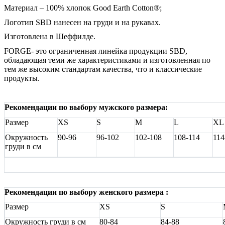
Материал – 100% хлопок Good Earth Cotton®;
Логотип SBD нанесен на груди и на рукавах.
Изготовлена в Шеффилде.
FORGE- это ограниченная линейка продукции SBD,
обладающая теми же характеристиками и изготовленная по
тем же высоким стандартам качества, что и классические
продукты.
Рекомендации по выбору мужского размера:
Размер
XS
S
M
L
XL
Окружность
90-96
96-102
102-108
108-114
114
груди в см
Рекомендации по выбору женского размера :
Размер
XS
S
Окружность груди в см
80-84
84-88