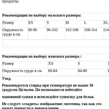
продукты.
Рекомендации по выбору мужского размера:
Размер
XS
S
M
L
XL
Окружность
90-96
96-102
102-108
108-114
114
груди в см
Рекомендации по выбору женского размера :
Размер
XS
S
Окружность груди в см
80-84
84-88
Уход.
Рекомендуется стирка при температуре не выше 30
градусов Цельсия. По возможности избегайте
машинной сушки и используйте сушилку для белья.
Не следует «гладить» изображение логотипа, так как это
может привести к повреждению