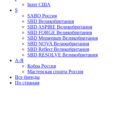
Inzer
США
S
SABO
Россия
SBD
Великобритания
SBD ASPIRE
Великобритания
SBD FORGE
Великобритания
SBD Momentum
Великобритания
SBD NOVA
Великобритания
SBD Reflect
Великобритания
SBD RESOLVE
Великобритания
А-Я
Кобра
Россия
Мастерская спорта
Россия
Все бренды
По странам