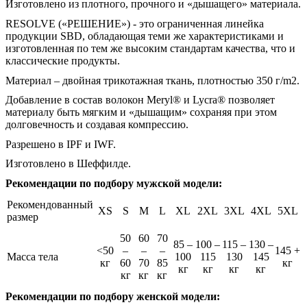
Изготовлено из плотного, прочного и «дышащего» материала.
RESOLVE («РЕШЕНИЕ») - это ограниченная линейка
продукции SBD, обладающая теми же характеристиками и
изготовленная по тем же высоким стандартам качества, что и
классические продукты.
Материал – двойная трикотажная ткань, плотностью 350 г/m2.
Добавление в состав волокон Meryl® и Lycra® позволяет
материалу быть мягким и «дышащим» сохраняя при этом
долговечность и создавая компрессию.
Разрешено в IPF и IWF.
Изготовлено в Шеффилде.
Рекомендации по подбору мужской модели:
Рекомендованный
XS
S
M
L
XL
2XL
3XL
4XL
5XL
размер
50
60
70
85 –
100 –
115 –
130 –
<50
–
–
–
145 +
Масса тела
100
115
130
145
кг
60
70
85
кг
кг
кг
кг
кг
кг
кг
кг
Рекомендации по подбору женской модели: