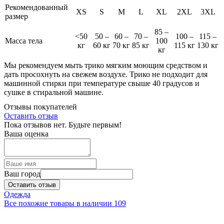
Рекомендованный
XS
S
M
L
XL
2XL
3XL
размер
85 –
<50
50 –
60 –
70 –
100 –
115 –
Масса тела
100
кг
60 кг
70 кг
85 кг
115 кг
130 кг
кг
Мы рекомендуем мыть трико мягким моющим средством и
дать просохнуть на свежем воздухе. Трико не подходит для
машинной стирки при температуре свыше 40 градусов и
сушке в стиральной машине.
Отзывы покупателей
Оставить отзыв
Пока отзывов нет. Будьте первым!
Ваша оценка
Ваш город
Оставить отзыв
Одежда
Все похожие товары в наличии
109