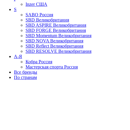
Inzer
США
S
SABO
Россия
SBD
Великобритания
SBD ASPIRE
Великобритания
SBD FORGE
Великобритания
SBD Momentum
Великобритания
SBD NOVA
Великобритания
SBD Reflect
Великобритания
SBD RESOLVE
Великобритания
А-Я
Кобра
Россия
Мастерская спорта
Россия
Все бренды
По странам