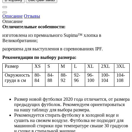
Описание
Отзывы
Описание
Отличительные особенности:
изготовлена из премиального Supima™ хлопка в
Великобритании;
разрешена для выступления в соревнованиях IPF.
Рекомендации по выбору размера:
Размер
XS
S
M
L
XL
2XL
3XL
Окружность
80-
84-
88-
92-
96-
100-
104-
груди в см
84
88
92
96
100
104
108
Размер новой футболки 2020 года отличается, от размера
предыдущих футболок. Рекомендуем ориентироваться
на нашу таблицу для выбора размера.
Рекомендуется стирать футболку в холодной воде и
сушить на свежем воздухе. Футболка не подходит для
машинной стирики при температуре свыше 30 градусов
и сушке в стиральной машине.