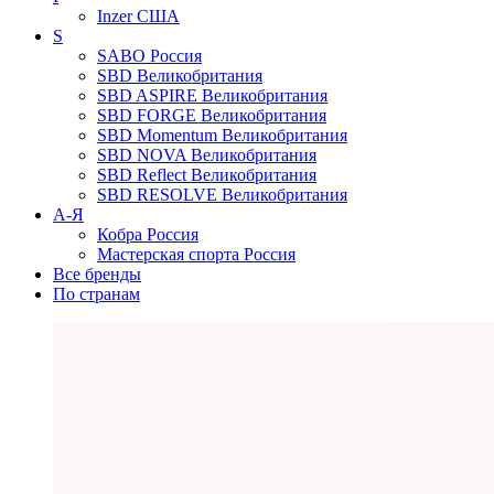
Inzer
США
S
SABO
Россия
SBD
Великобритания
SBD ASPIRE
Великобритания
SBD FORGE
Великобритания
SBD Momentum
Великобритания
SBD NOVA
Великобритания
SBD Reflect
Великобритания
SBD RESOLVE
Великобритания
А-Я
Кобра
Россия
Мастерская спорта
Россия
Все бренды
По странам