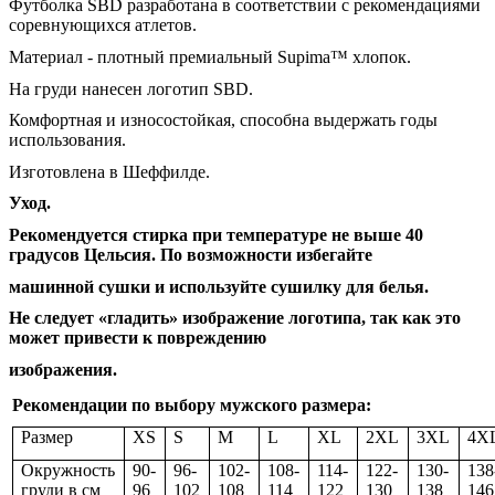
Футболка SBD разработана в соответствии с рекомендациями
соревнующихся атлетов.
Материал - плотный премиальный Supima™ хлопок.
На груди нанесен логотип
SBD
.
Комфортная и износостойкая, способна выдержать годы
использования.
Изготовлена в Шеффилде.
Уход.
Рекомендуется стирка при температуре не выше 40
градусов Цельсия. По возможности избегайте
машинной сушки и используйте сушилку для белья.
Не следует «гладить» изображение логотипа, так как это
может привести к повреждению
изображения.
Рекомендации по выбору мужского размера:
Размер
XS
S
M
L
XL
2XL
3XL
4X
Окружность
90-
96-
102-
108-
114-
122-
130-
138
груди в см
96
102
108
114
122
130
138
146