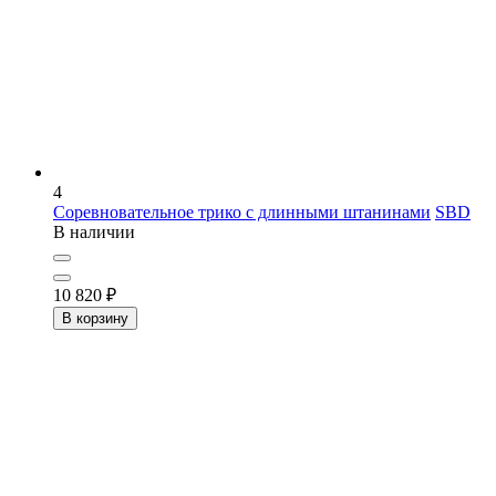
4
Соревновательное трико с длинными штанинами
SBD
В наличии
10 820
₽
В корзину