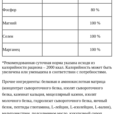
Фосфор
80 %
Магний
100 %
Селен
100 %
Марганец
100 %
*Рекомендованная суточная норма указана исходя из
калорийности рациона – 2000 ккал. Калорийность может быть
увеличена или уменьшена в соответствии с потребностями.
Прочие ингредиенты: белковая и аминокислотная матрица
(концентрат сывороточного белка, изолят сывороточного
белка, казеинат кальция, мицеллярный казеин, изолят
молочного белка, гидролизат сывороточного белка, яичный
белок, пептиды глютамина, L-лейцин, L-изолейцин, L-валин),
мальтодекстрин, подсолнечное масло, кукурузный сироп,