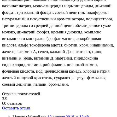
казеинат натрия, моно-глицериды и ди-глицериды, ди-калий
фосфат, три-кальций фосфат, соевый лецитин, токоферолы,
натуральный и искуственный ароматизаторы, полидекстроза,
триглицериды со средней длиной цепи, обезжиренное сухое
молоко, ди-натрий фосфат, кремния диоксид, комплекс
витаминов и минералов (фосфат магния, аскорбиновая
кислота, альфа токоферола ацетат, биотин, хром, ниацинамид,
железо, витамин А, селен, кальций Д-пантотенат, цинк,
витамин К, медь, витамин Д, марганец, пиридоксина
гидрохлорид, тиамин, рибофлавин, цианокобаламин,
фолиевая кислота, йод, целлюлозная камедь, хлорид натрия,
желтый пищевой краситель, сукралоза, ацесульфам калия,
соевый лецитин, папаин, бромелаин.
Отзывы покупателей
3.9
60
отзывов
Оставить отзыв
Максим Михайлов
13 апреля 2018, в 18:48