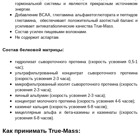
гормональной системы и являются прекрасным источником
энергии.
Добавление ВСАА, глютамина альфакетоглютората и пептидов
глютамина, обеспечивает положительный азотистый баланс и
усиливает антикатаболические качества True-Mass.
Состав усилен пищевыми волокнами.
Не содержит аспартам.
Состав белковой матрицы:
гидролизат сывороточного протеина (скорость усвоения 0,5-1
час);
ультрафильтрованный концентрат сывороточного протеина
(скорость усвоения 2-3 часа);
микрофильтрованный изолят сывороточного протеина (скорость
усвоения 2-3 часа);
яичный альбумин (скорость усвоения 2-3 часа);
концентрат молочного протеина (скорость усвоения 4-6 часов);
казеинат кальция (скорость усвоения 6-8 часов);
мицеллярные альфа и бета-казеины и казеинаты (скорость
усвоения 6-8 часов).
Как принимать
True
-
Mass
: