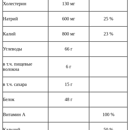
Холестерин
130 мг
Натрий
600 мг
25 %
Калий
800 мг
23 %
Углеводы
66 г
в т.ч. пищевые
6 г
волокна
в т.ч. сахара
15 г
Белок
48 г
Витамин А
100 %
Кальций
50 %