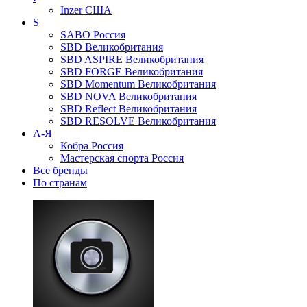
Inzer
США
S
SABO
Россия
SBD
Великобритания
SBD ASPIRE
Великобритания
SBD FORGE
Великобритания
SBD Momentum
Великобритания
SBD NOVA
Великобритания
SBD Reflect
Великобритания
SBD RESOLVE
Великобритания
А-Я
Кобра
Россия
Мастерская спорта
Россия
Все бренды
По странам