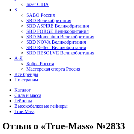
Inzer
США
S
SABO
Россия
SBD
Великобритания
SBD ASPIRE
Великобритания
SBD FORGE
Великобритания
SBD Momentum
Великобритания
SBD NOVA
Великобритания
SBD Reflect
Великобритания
SBD RESOLVE
Великобритания
А-Я
Кобра
Россия
Мастерская спорта
Россия
Все бренды
По странам
Каталог
Сила и масса
Гейнеры
Высокобелковые гейнеры
True-Mass
Отзыв о «True-Mass» №2833