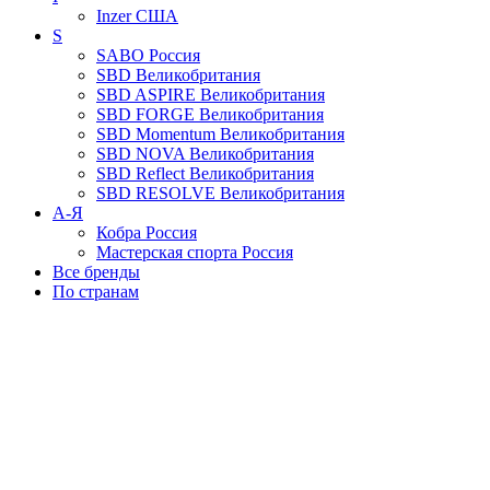
Inzer
США
S
SABO
Россия
SBD
Великобритания
SBD ASPIRE
Великобритания
SBD FORGE
Великобритания
SBD Momentum
Великобритания
SBD NOVA
Великобритания
SBD Reflect
Великобритания
SBD RESOLVE
Великобритания
А-Я
Кобра
Россия
Мастерская спорта
Россия
Все бренды
По странам