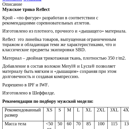
Описание
Мужское трико
Reflect
Крой - «по фигуре» разработан в соответствии с
рекомендациями соревновательных атлетов.
Изготовлено из плотного, прочного и «дышащего» материала.
Reflect
это линейка товаров, выпущенная ограниченным
тиражом и обладающая теми же характеристиками, что и
классические предметы экипировки
SBD
.
Материал – двойная трикотажная ткань, плотностью 350 г/
m
2.
Добавление в состав волокон
Meryl
® и
Lycra
® позволяет
материалу быть мягким и «дышащим» сохраняя при этом
долговечность и создавая компрессию.
Разрешено в
IPF
и
IWF
.
Изготовлено в Шеффилде.
Рекомендации по подбору мужской модели:
Рекомендованный
XS
S
M
L
XL
2XL
3XL
4X
размер
Масса тела
<50
50
60
70
85
100
115
13
кг
–
–
–
–
–
–
–