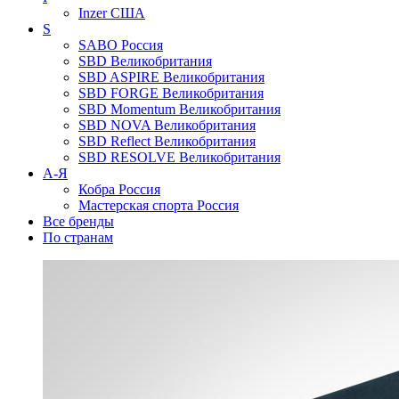
Inzer
США
S
SABO
Россия
SBD
Великобритания
SBD ASPIRE
Великобритания
SBD FORGE
Великобритания
SBD Momentum
Великобритания
SBD NOVA
Великобритания
SBD Reflect
Великобритания
SBD RESOLVE
Великобритания
А-Я
Кобра
Россия
Мастерская спорта
Россия
Все бренды
По странам