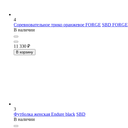
4
Соревновательное трико оранжевое FORGE
SBD FORGE
В наличии
11 330
₽
В корзину
3
Футболка женская Endure black
SBD
В наличии