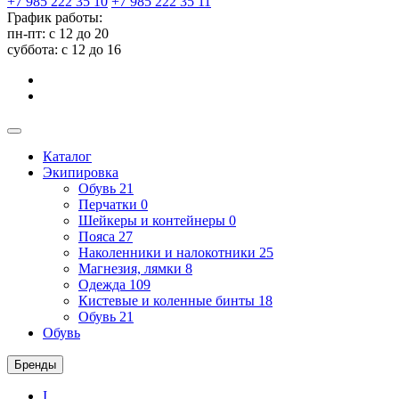
+7 985 222 35 10
+7 985 222 35 11
График работы:
пн-пт: с 12 до 20
суббота: c 12 до 16
Каталог
Экипировка
Обувь
21
Перчатки
0
Шейкеры и контейнеры
0
Пояса
27
Наколенники и налокотники
25
Магнезия, лямки
8
Одежда
109
Кистевые и коленные бинты
18
Обувь
21
Обувь
Бренды
I