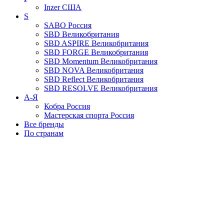
Inzer
США
S
SABO
Россия
SBD
Великобритания
SBD ASPIRE
Великобритания
SBD FORGE
Великобритания
SBD Momentum
Великобритания
SBD NOVA
Великобритания
SBD Reflect
Великобритания
SBD RESOLVE
Великобритания
А-Я
Кобра
Россия
Мастерская спорта
Россия
Все бренды
По странам