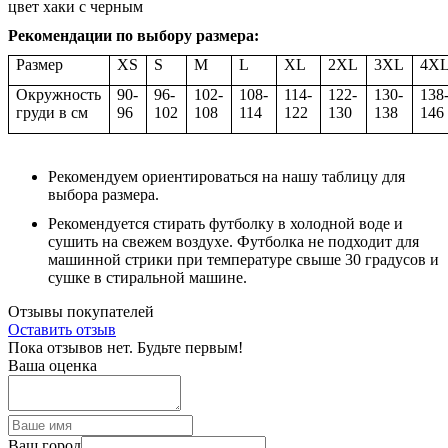
цвет хаки с черным
Рекомендации по выбору размера:
Размер
XS
S
M
L
XL
2XL
3XL
4X
Окружность
90-
96-
102-
108-
114-
122-
130-
138
груди в см
96
102
108
114
122
130
138
146
Рекомендуем ориентироваться на нашу таблицу для
выбора размера.
Рекомендуется стирать футболку в холодной воде и
сушить на свежем воздухе. Футболка не подходит для
машинной стрики при температуре свыше 30 градусов и
сушке в стиральной машине.
Отзывы покупателей
Оставить отзыв
Пока отзывов нет. Будьте первым!
Ваша оценка
Ваш город