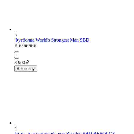
5
Футболка World's Strongest Man
SBD
В наличии
3 900
₽
В корзину
4
Гетры для становой тяги Resolve
SBD RESOLVE