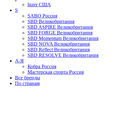
Inzer
США
S
SABO
Россия
SBD
Великобритания
SBD ASPIRE
Великобритания
SBD FORGE
Великобритания
SBD Momentum
Великобритания
SBD NOVA
Великобритания
SBD Reflect
Великобритания
SBD RESOLVE
Великобритания
А-Я
Кобра
Россия
Мастерская спорта
Россия
Все бренды
По странам