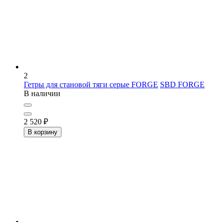
2
Гетры для становой тяги серые FORGE
SBD FORGE
В наличии
2 520
₽
В корзину