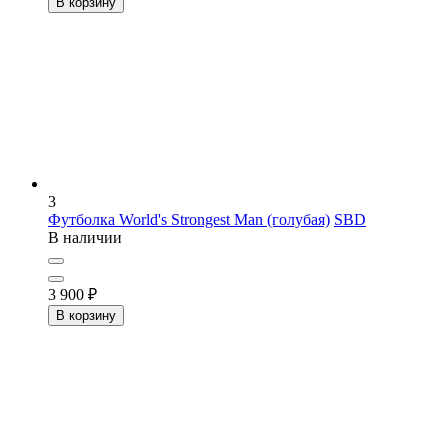
В корзину
3
Футболка World's Strongest Man (голубая)
SBD
В наличии
3 900
₽
В корзину