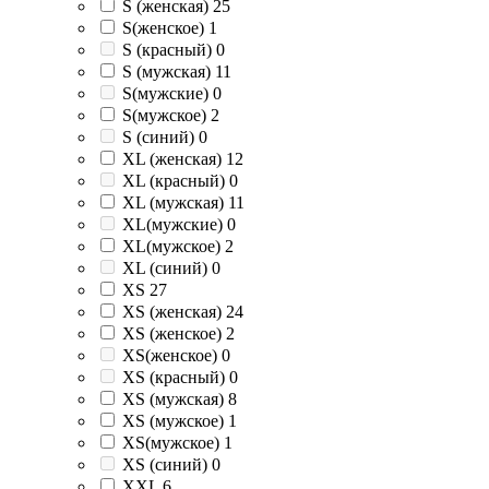
S (женская)
25
S(женское)
1
S (красный)
0
S (мужская)
11
S(мужские)
0
S(мужское)
2
S (синий)
0
XL (женская)
12
XL (красный)
0
XL (мужская)
11
XL(мужские)
0
XL(мужское)
2
XL (синий)
0
XS
27
XS (женская)
24
XS (женское)
2
XS(женское)
0
XS (красный)
0
XS (мужская)
8
XS (мужское)
1
XS(мужское)
1
XS (синий)
0
XXL
6