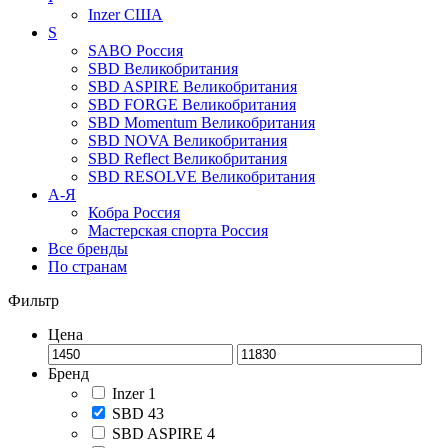
Inzer
США
S
SABO
Россия
SBD
Великобритания
SBD ASPIRE
Великобритания
SBD FORGE
Великобритания
SBD Momentum
Великобритания
SBD NOVA
Великобритания
SBD Reflect
Великобритания
SBD RESOLVE
Великобритания
А-Я
Кобра
Россия
Мастерская спорта
Россия
Все бренды
По странам
Фильтр
Цена
Бренд
Inzer
1
SBD
43
SBD ASPIRE
4