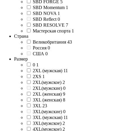
SBD FORGE
5
SBD Momentum
1
SBD NOVA
1
SBD Reflect
0
SBD RESOLVE
7
Мастерская спорта
1
Страна
Великобритания
43
Россия
0
США
0
Размер
0
1
2XL (мужская)
11
2XS
1
2XL(мужское)
2
2XL(мужские)
0
2XL (женская)
9
3XL (женская)
8
3XL
23
3XL(мужские)
0
3XL (мужская)
11
3XL(мужское)
2
4XL(мужское)
2