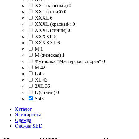
XXL (красный)
0
XXL (синий)
0
XXXL
6
XXXL (красный)
0
XXXL (синий)
0
XXXXL
6
XXXXXL
6
М
1
М (женская)
1
Футболка "Мастерская спорта"
0
M
42
L
43
XL
43
2XL
36
L (синий)
0
S
43
Каталог
Экипировка
Одежда
Одежда SBD