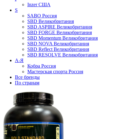
Inzer
США
S
SABO
Россия
SBD
Великобритания
SBD ASPIRE
Великобритания
SBD FORGE
Великобритания
SBD Momentum
Великобритания
SBD NOVA
Великобритания
SBD Reflect
Великобритания
SBD RESOLVE
Великобритания
А-Я
Кобра
Россия
Мастерская спорта
Россия
Все бренды
По странам