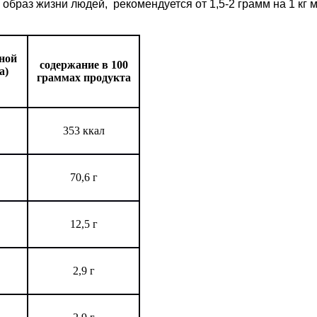
браз жизни людей, рекомендуется от 1,5-2 грамм на 1 кг м
рной
содержание в 100
а)
граммах продукта
353 ккал
70,6 г
12,5 г
2,9 г