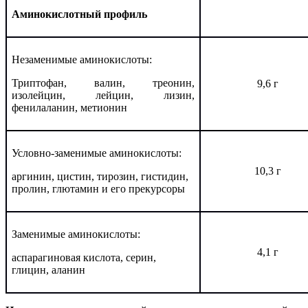
Аминокислотный профиль
Незаменимые аминокислоты:
Триптофан, валин, треонин,
9,6 г
изолейцин, лейцин, лизин,
фенилаланин, метионин
Условно-заменимые аминокислоты:
10,3 г
аргинин, цистин, тирозин, гистидин,
пролин, глютамин и его прекурсоры
Заменимые аминокислоты:
4,1 г
аспарагиновая кислота, серин,
глицин, аланин