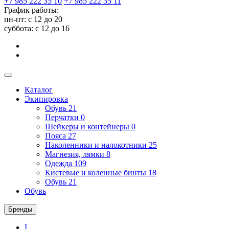
+7 985 222 35 10
+7 985 222 35 11
График работы:
пн-пт: с 12 до 20
суббота: c 12 до 16
Каталог
Экипировка
Обувь
21
Перчатки
0
Шейкеры и контейнеры
0
Пояса
27
Наколенники и налокотники
25
Магнезия, лямки
8
Одежда
109
Кистевые и коленные бинты
18
Обувь
21
Обувь
Бренды
I