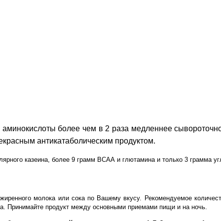
а аминокислоты более чем в 2 раза медленнее сывороточн
рекрасным антикатаболическим продуктом.
ярного казеина, более 9 грамм ВСАА и глютамина и только 3 грамма уг
зжиренного молока или сока по Вашему вкусу. Рекомендуемое количеств
на. Принимайте продукт между основными приемами пищи и на ночь.