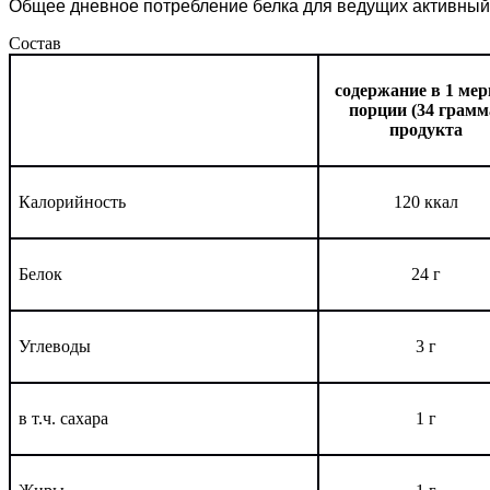
Общее дневное потребление белка для ведущих активный о
Состав
содержание в 1 ме
порции (34 грамм
продукта
Калорийность
120 ккал
Белок
24 г
Углеводы
3 г
в т.ч. сахара
1 г