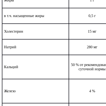
Жиры
1 г
в т.ч. насыщенные жиры
0,5 г
Холестерин
15 мг
Натрий
280 мг
50 % от рекомендова
Кальций
суточной нормы
Железо
4 %