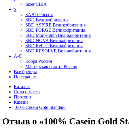
Inzer
США
S
SABO
Россия
SBD
Великобритания
SBD ASPIRE
Великобритания
SBD FORGE
Великобритания
SBD Momentum
Великобритания
SBD NOVA
Великобритания
SBD Reflect
Великобритания
SBD RESOLVE
Великобритания
А-Я
Кобра
Россия
Мастерская спорта
Россия
Все бренды
По странам
Каталог
Сила и масса
Протеин
Казеин
100% Casein Gold Standard
Отзыв о «100% Casein Gold S