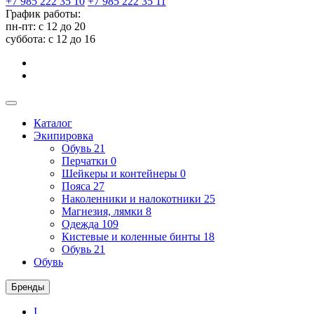
+7 985 222 35 10
+7 985 222 35 11
График работы:
пн-пт: с 12 до 20
суббота: c 12 до 16
Каталог
Экипировка
Обувь
21
Перчатки
0
Шейкеры и контейнеры
0
Пояса
27
Наколенники и налокотники
25
Магнезия, лямки
8
Одежда
109
Кистевые и коленные бинты
18
Обувь
21
Обувь
Бренды
I