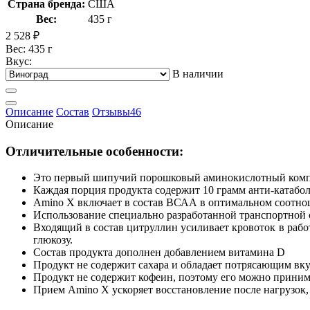
Страна бренда:
США
Вес:
435 г
2 528
₽
Вес: 435 г
Вкус:
В наличии
Описание
Состав
Отзывы
46
Описание
Отличительные особенности:
Это первый шипучий порошковый аминокислотный компл
Каждая порция продукта содержит 10 грамм анти-катабо
Amino X включает в состав ВСАА в оптимальном соотно
Использование специально разработанной транспортной
Входящий в состав цитруллин усиливает кровоток в рабо
глюкозу.
Состав продукта дополнен добавлением витамина D
Продукт не содержит сахара и обладает потрясающим вк
Продукт не содержит кофеин, поэтому его можно приним
Прием Amino X ускоряет восстановление после нагрузок,