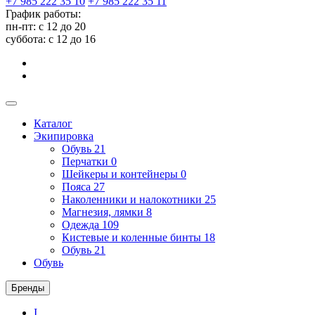
+7 985 222 35 10
+7 985 222 35 11
График работы:
пн-пт: с 12 до 20
суббота: c 12 до 16
Каталог
Экипировка
Обувь
21
Перчатки
0
Шейкеры и контейнеры
0
Пояса
27
Наколенники и налокотники
25
Магнезия, лямки
8
Одежда
109
Кистевые и коленные бинты
18
Обувь
21
Обувь
Бренды
I