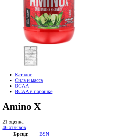
Каталог
Сила и масса
BCAA
BCAA в порошке
Amino X
21
оценка
46
отзывов
Бренд:
BSN