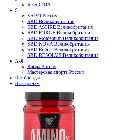
Inzer
США
S
SABO
Россия
SBD
Великобритания
SBD ASPIRE
Великобритания
SBD FORGE
Великобритания
SBD Momentum
Великобритания
SBD NOVA
Великобритания
SBD Reflect
Великобритания
SBD RESOLVE
Великобритания
А-Я
Кобра
Россия
Мастерская спорта
Россия
Все бренды
По странам