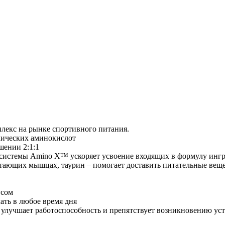
екс на рынке спортивного питания.
лических аминокислот
шении 2:1:1
 системы Amino X™ ускоряет усвоение входящих в формулу инг
тающих мышцах, таурин – помогает доставить питательные веще
усом
ать в любое время дня
 улучшает работоспособность и препятствует возникновению уст