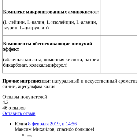
Комплекс микронизованных аминокислот:
(L-лейцин, L-валин, L-изолейцин, L-аланин,
таурин, L-цитруллин)
Компоненты обеспечивающие шипучий
эффект
(яблочная кислота, лимонная кислота, натрия
бикарбонат, холекальциферол)
Прочие ингредиенты:
натуральный и искусственный ароматиз
синий, ацесульфам калия.
Отзывы покупателей
4.2
46
отзывов
Оставить отзыв
Юлия
8 февраля 2019, в 14:56
Максим Михайлов, спасибо большое!