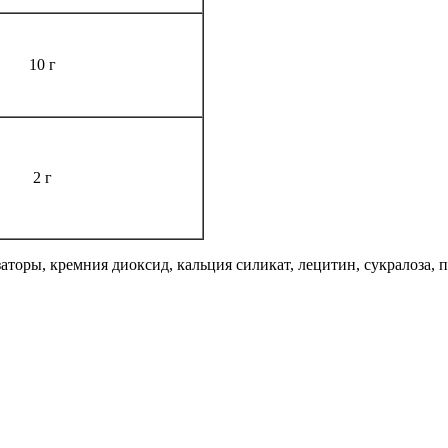
10 г
2 г
аторы, кремния диоксид, кальция силикат, лецитин, сукралоза,