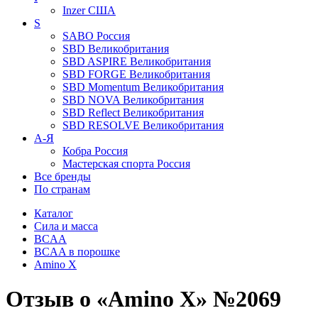
Inzer
США
S
SABO
Россия
SBD
Великобритания
SBD ASPIRE
Великобритания
SBD FORGE
Великобритания
SBD Momentum
Великобритания
SBD NOVA
Великобритания
SBD Reflect
Великобритания
SBD RESOLVE
Великобритания
А-Я
Кобра
Россия
Мастерская спорта
Россия
Все бренды
По странам
Каталог
Сила и масса
BCAA
BCAA в порошке
Amino X
Отзыв о «Amino X» №2069