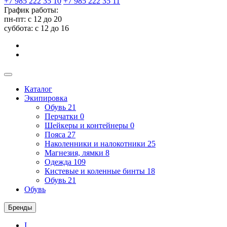
+7 985 222 35 10
+7 985 222 35 11
График работы:
пн-пт: с 12 до 20
суббота: c 12 до 16
Каталог
Экипировка
Обувь
21
Перчатки
0
Шейкеры и контейнеры
0
Пояса
27
Наколенники и налокотники
25
Магнезия, лямки
8
Одежда
109
Кистевые и коленные бинты
18
Обувь
21
Обувь
Бренды
I