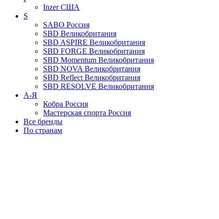
Inzer
США
S
SABO
Россия
SBD
Великобритания
SBD ASPIRE
Великобритания
SBD FORGE
Великобритания
SBD Momentum
Великобритания
SBD NOVA
Великобритания
SBD Reflect
Великобритания
SBD RESOLVE
Великобритания
А-Я
Кобра
Россия
Мастерская спорта
Россия
Все бренды
По странам