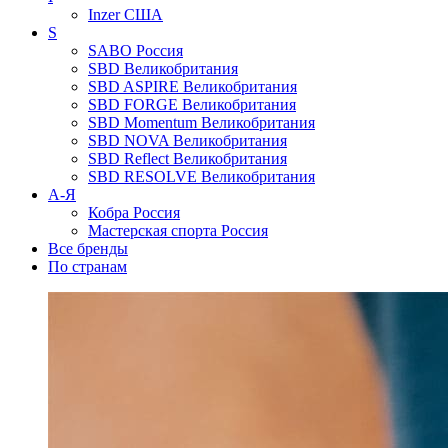
Inzer
США
S
SABO
Россия
SBD
Великобритания
SBD ASPIRE
Великобритания
SBD FORGE
Великобритания
SBD Momentum
Великобритания
SBD NOVA
Великобритания
SBD Reflect
Великобритания
SBD RESOLVE
Великобритания
А-Я
Кобра
Россия
Мастерская спорта
Россия
Все бренды
По странам