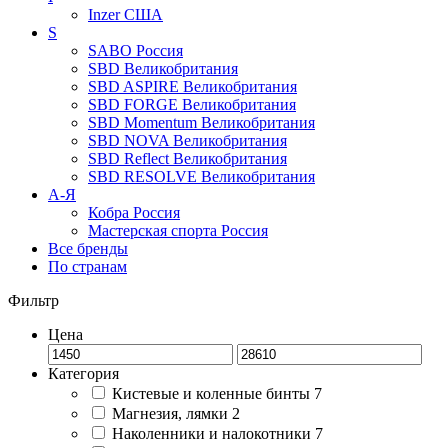
Inzer
США
S
SABO
Россия
SBD
Великобритания
SBD ASPIRE
Великобритания
SBD FORGE
Великобритания
SBD Momentum
Великобритания
SBD NOVA
Великобритания
SBD Reflect
Великобритания
SBD RESOLVE
Великобритания
А-Я
Кобра
Россия
Мастерская спорта
Россия
Все бренды
По странам
Фильтр
Цена
Категория
Кистевые и коленные бинты
7
Магнезия, лямки
2
Наколенники и налокотники
7