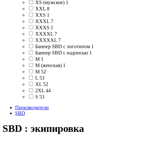
XS (мужское)
1
XXL
8
XXS
1
XXXL
7
XXXS
1
XXXXL
7
XXXXXL
7
Баннер SBD c логотипом
1
Баннер SBD c надписью
1
М
1
М (женская)
1
M
52
L
53
XL
52
2XL
44
S
53
Производители
SBD
SBD : экипировка