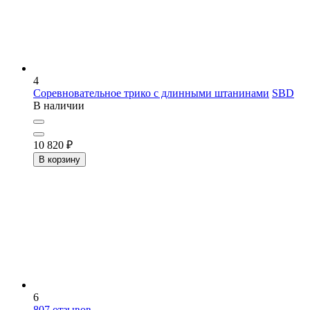
4
Соревновательное трико с длинными штанинами
SBD
В наличии
10 820
₽
В корзину
6
807
отзывов