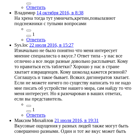
Ответить
Владимир
14 октября 2016, в 8:38
На хрена тогда тут умничать,кретин,повылазиют
подснежники с тупыми вопросами
1
Ответить
Sys.loc
22 июля 2016, в 15:27
Изначально не было понятно что меня интересует
мнение специалиста о вкусе.? Ответ типа - у нас все
отлично а все люди разные довольно расплывчат. Кому
то нравиться есть таблетки? Хорошо у нас в стране
хватает извращенцев. Кому шоколад кажется резиной?
Соглашусь и такое бывает. Всяких дигинератов хватает.
Если не можете ничего по существу написать то не надо
мне писать об устройстве нашего мира, сам найду то что
меня интересует. Но я разочарован в ваших ответах,
если вы представитель.
1
Ответить
Максим Михайлов
21 июля 2016, в 19:31
Вкусовые ощущения у разных людей также могут быть
совершенно разными. Один и тот же вкус может быть