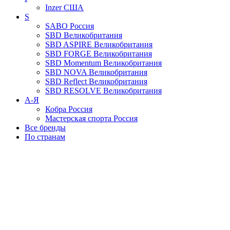
Inzer
США
S
SABO
Россия
SBD
Великобритания
SBD ASPIRE
Великобритания
SBD FORGE
Великобритания
SBD Momentum
Великобритания
SBD NOVA
Великобритания
SBD Reflect
Великобритания
SBD RESOLVE
Великобритания
А-Я
Кобра
Россия
Мастерская спорта
Россия
Все бренды
По странам