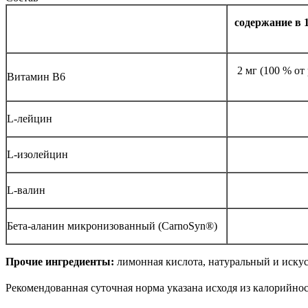
содержание в 
2 мг (100 % о
Витамин В6
L-лейцин
L-изолейцин
L-валин
Бета-аланин микронизованный (CarnoSyn®)
Прочие ингредиенты:
лимонная кислота, натуральный и искус
Рекомендованная суточная норма указана исходя из калорийнос