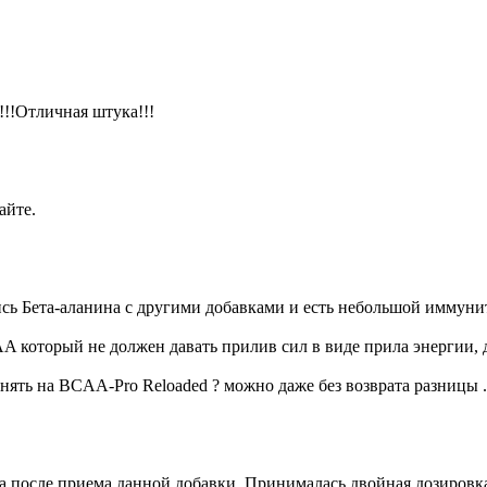
!!!Отличная штука!!!
айте.
сь Бета-аланина с другими добавками и есть небольшой иммунит
A который не должен давать прилив сил в виде прила энергии, дл
менять на BCAA-Pro Reloaded ? можно даже без возврата разницы .
ка после приема данной добавки. Принималась двойная дозировка