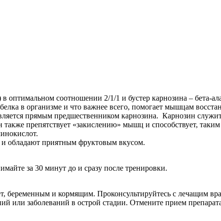
 оптимальном соотношении 2/1/1 и бустер карнозина – бета-ал
лка в организме и что важнее всего, помогает мышцам восстан
 является прямым предшественником карнозина. Карнозин служит
ин также препятствует «закислению» мышц и способствует, так
инокислот.
в и обладают приятным фруктовым вкусом.
имайте за 30 минут до и сразу после тренировки.
ет, беременным и кормящим. Проконсультируйтесь с лечащим вр
ий или заболеваний в острой стадии. Отмените прием препарат