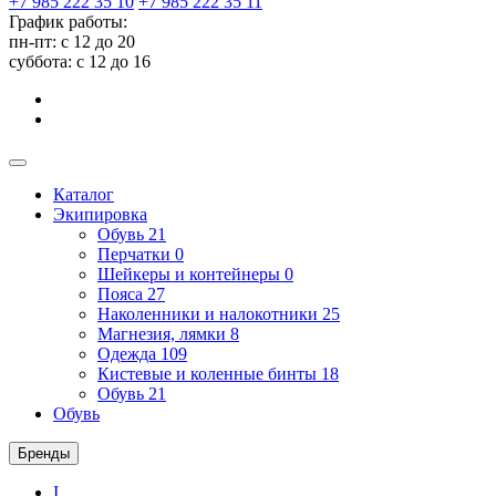
+7 985 222 35 10
+7 985 222 35 11
График работы:
пн-пт: с 12 до 20
суббота: c 12 до 16
Каталог
Экипировка
Обувь
21
Перчатки
0
Шейкеры и контейнеры
0
Пояса
27
Наколенники и налокотники
25
Магнезия, лямки
8
Одежда
109
Кистевые и коленные бинты
18
Обувь
21
Обувь
Бренды
I