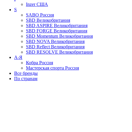
Inzer
США
S
SABO
Россия
SBD
Великобритания
SBD ASPIRE
Великобритания
SBD FORGE
Великобритания
SBD Momentum
Великобритания
SBD NOVA
Великобритания
SBD Reflect
Великобритания
SBD RESOLVE
Великобритания
А-Я
Кобра
Россия
Мастерская спорта
Россия
Все бренды
По странам