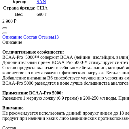
Бренд:
SAN
Страна бренда:
США
Вес:
690 г
2 900
₽
Описание
Состав
Отзывы
13
Описание
Отличительные особенности:
ВСАА-Pro 5000™ содержит ВСАА (лейцин, изолейцин, валин) в
Дополнительный прием BCAA-Pro 5000™ стимулирует синтез бе
Состав продукта включает в себя также бета-аланин, который
количестве во время тяжелых физических нагрузок. Бета-алан
Добавление витамина В6 способствует улучшению усвоения ам
ВСАА-Pro 5000 разводятся в воде лучше большинства аналого
Применение ВСАА-
Pro 5000:
Разведите 1 мерную ложку (6,9 грамм) в 200-250 мл воды. Прин
Внимание.
Не рекомендуется использовать данный продукт лицам до 18 л
продукт при наличии каких-либо медицинских противопоказан
Состав