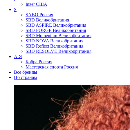
Inzer
США
S
SABO
Россия
SBD
Великобритания
SBD ASPIRE
Великобритания
SBD FORGE
Великобритания
SBD Momentum
Великобритания
SBD NOVA
Великобритания
SBD Reflect
Великобритания
SBD RESOLVE
Великобритания
А-Я
Кобра
Россия
Мастерская спорта
Россия
Все бренды
По странам