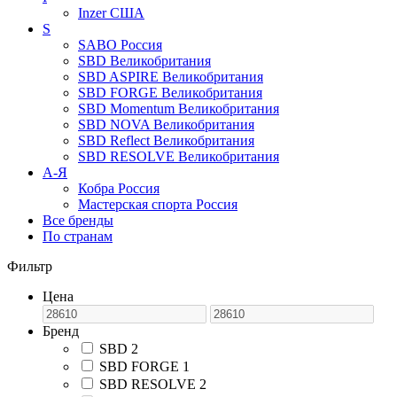
Inzer
США
S
SABO
Россия
SBD
Великобритания
SBD ASPIRE
Великобритания
SBD FORGE
Великобритания
SBD Momentum
Великобритания
SBD NOVA
Великобритания
SBD Reflect
Великобритания
SBD RESOLVE
Великобритания
А-Я
Кобра
Россия
Мастерская спорта
Россия
Все бренды
По странам
Фильтр
Цена
Бренд
SBD
2
SBD FORGE
1
SBD RESOLVE
2