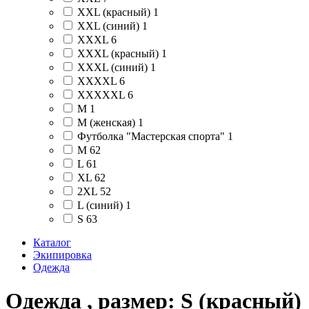
XXL (красный)
1
XXL (синий)
1
XXXL
6
XXXL (красный)
1
XXXL (синий)
1
XXXXL
6
XXXXXL
6
М
1
М (женская)
1
Футболка "Мастерская спорта"
1
M
62
L
61
XL
62
2XL
52
L (синий)
1
S
63
Каталог
Экипировка
Одежда
Одежда , размер: S (красный)