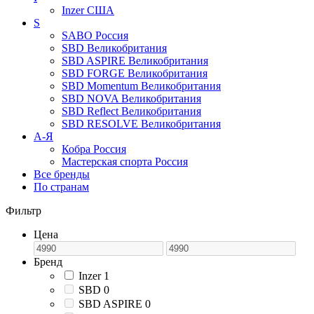
Inzer
США
S
SABO
Россия
SBD
Великобритания
SBD ASPIRE
Великобритания
SBD FORGE
Великобритания
SBD Momentum
Великобритания
SBD NOVA
Великобритания
SBD Reflect
Великобритания
SBD RESOLVE
Великобритания
А-Я
Кобра
Россия
Мастерская спорта
Россия
Все бренды
По странам
Фильтр
Цена
Бренд
Inzer
1
SBD
0
SBD ASPIRE
0