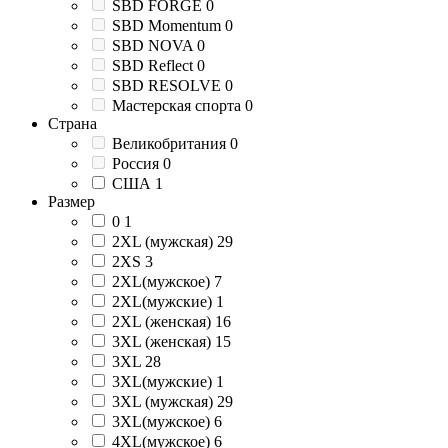
SBD FORGE
0
SBD Momentum
0
SBD NOVA
0
SBD Reflect
0
SBD RESOLVE
0
Мастерская спорта
0
Страна
Великобритания
0
Россия
0
США
1
Размер
0
1
2XL (мужская)
29
2XS
3
2XL(мужское)
7
2XL(мужские)
1
2XL (женская)
16
3XL (женская)
15
3XL
28
3XL(мужские)
1
3XL (мужская)
29
3XL(мужское)
6
4XL(мужское)
6