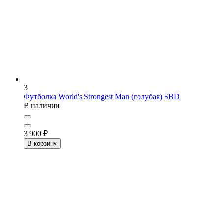
3
Футболка World's Strongest Man (голубая)
SBD
В наличии
3 900
₽
В корзину