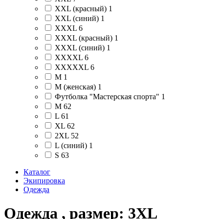
XXL (красный)
1
XXL (синий)
1
XXXL
6
XXXL (красный)
1
XXXL (синий)
1
XXXXL
6
XXXXXL
6
М
1
М (женская)
1
Футболка "Мастерская спорта"
1
M
62
L
61
XL
62
2XL
52
L (синий)
1
S
63
Каталог
Экипировка
Одежда
Одежда , размер: 3XL