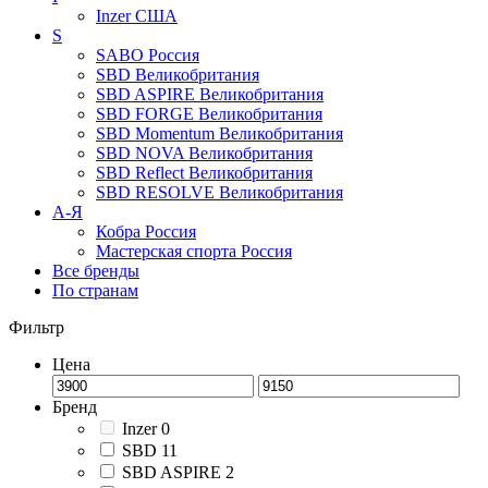
Inzer
США
S
SABO
Россия
SBD
Великобритания
SBD ASPIRE
Великобритания
SBD FORGE
Великобритания
SBD Momentum
Великобритания
SBD NOVA
Великобритания
SBD Reflect
Великобритания
SBD RESOLVE
Великобритания
А-Я
Кобра
Россия
Мастерская спорта
Россия
Все бренды
По странам
Фильтр
Цена
Бренд
Inzer
0
SBD
11
SBD ASPIRE
2