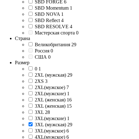
SBD FORGE
6
SBD Momentum
1
SBD NOVA
1
SBD Reflect
4
SBD RESOLVE
4
Мастерская спорта
0
Страна
Великобритания
29
Россия
0
США
0
Размер
0
1
2XL (мужская)
29
2XS
3
2XL(мужское)
7
2XL(мужские)
1
2XL (женская)
16
3XL (женская)
15
3XL
28
3XL(мужские)
1
3XL (мужская)
29
3XL(мужское)
6
4XL(мужское)
6