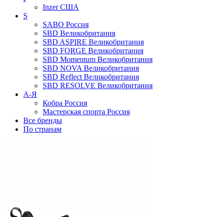
Inzer
США
S
SABO
Россия
SBD
Великобритания
SBD ASPIRE
Великобритания
SBD FORGE
Великобритания
SBD Momentum
Великобритания
SBD NOVA
Великобритания
SBD Reflect
Великобритания
SBD RESOLVE
Великобритания
А-Я
Кобра
Россия
Мастерская спорта
Россия
Все бренды
По странам