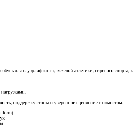
увь для пауэрлифтинга, тяжелой атлетики, гиревого спорта, к
 нагрузками.
ость, поддержку стопы и уверенное сцепление с помостом.
tform)
лук
пы