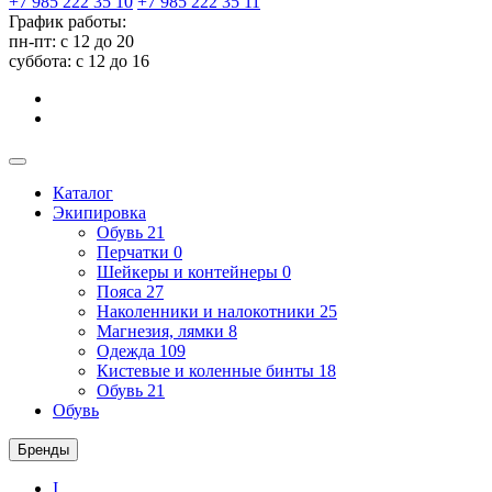
+7 985 222 35 10
+7 985 222 35 11
График работы:
пн-пт: с 12 до 20
суббота: c 12 до 16
Каталог
Экипировка
Обувь
21
Перчатки
0
Шейкеры и контейнеры
0
Пояса
27
Наколенники и налокотники
25
Магнезия, лямки
8
Одежда
109
Кистевые и коленные бинты
18
Обувь
21
Обувь
Бренды
I