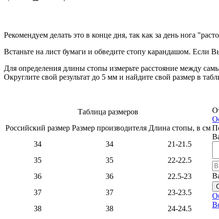
Рекомендуем делать это в конце дня, так как за день нога "раст
Встаньте на лист бумаги и обведите стопу карандашом. Если Вы
Для определения длины стопы измерьте расстояние между самы
Округлите свой результат до 5 мм и найдите свой размер в табл
О
Таблица размеров
О
Российский размер
Размер производителя
Длина стопы, в см
П
В
34
34
21-21.5
35
35
22-22.5
В
36
36
22.5-23
37
37
23-23.5
О
В
38
38
24-24.5