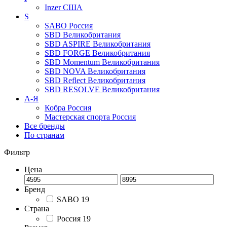
Inzer
США
S
SABO
Россия
SBD
Великобритания
SBD ASPIRE
Великобритания
SBD FORGE
Великобритания
SBD Momentum
Великобритания
SBD NOVA
Великобритания
SBD Reflect
Великобритания
SBD RESOLVE
Великобритания
А-Я
Кобра
Россия
Мастерская спорта
Россия
Все бренды
По странам
Фильтр
Цена
Бренд
SABO
19
Страна
Россия
19