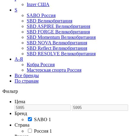
Inzer
США
S
SABO
Россия
SBD
Великобритания
SBD ASPIRE
Великобритания
SBD FORGE
Великобритания
SBD Momentum
Великобритания
SBD NOVA
Великобритания
SBD Reflect
Великобритания
SBD RESOLVE
Великобритания
А-Я
Кобра
Россия
Мастерская спорта
Россия
Все бренды
По странам
Фильтр
Цена
Бренд
SABO
1
Страна
Россия
1