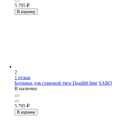
5 795
₽
В корзину
2
1
отзыв
Ботинки для становой тяги Deadlift lime
SABO
В наличии
5 795
₽
В корзину