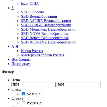
Inzer
США
S
SABO
Россия
SBD
Великобритания
SBD ASPIRE
Великобритания
SBD FORGE
Великобритания
SBD Momentum
Великобритания
SBD NOVA
Великобритания
SBD Reflect
Великобритания
SBD RESOLVE
Великобритания
А-Я
Кобра
Россия
Мастерская спорта
Россия
Все бренды
По странам
Фильтр
Цена
Бренд
SABO
21
Страна
Россия
21