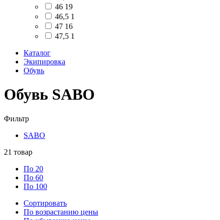
46
19
46,5
1
47
16
47,5
1
Каталог
Экипировка
Обувь
Обувь SABO
Фильтр
SABO
21
товар
По 20
По 60
По 100
Сортировать
По возрастанию цены