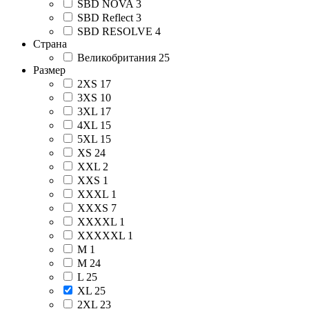
SBD NOVA
3
SBD Reflect
3
SBD RESOLVE
4
Страна
Великобритания
25
Размер
2XS
17
3XS
10
3XL
17
4XL
15
5XL
15
XS
24
XXL
2
XXS
1
XXXL
1
XXXS
7
XXXXL
1
XXXXXL
1
М
1
M
24
L
25
XL
25
2XL
23