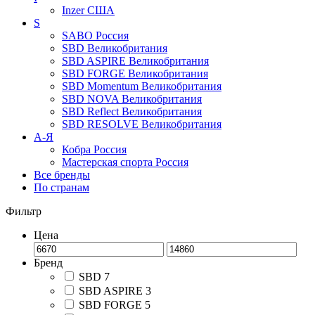
Inzer
США
S
SABO
Россия
SBD
Великобритания
SBD ASPIRE
Великобритания
SBD FORGE
Великобритания
SBD Momentum
Великобритания
SBD NOVA
Великобритания
SBD Reflect
Великобритания
SBD RESOLVE
Великобритания
А-Я
Кобра
Россия
Мастерская спорта
Россия
Все бренды
По странам
Фильтр
Цена
Бренд
SBD
7
SBD ASPIRE
3
SBD FORGE
5