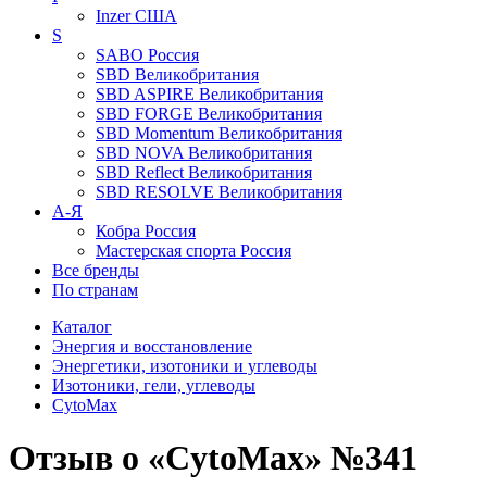
Inzer
США
S
SABO
Россия
SBD
Великобритания
SBD ASPIRE
Великобритания
SBD FORGE
Великобритания
SBD Momentum
Великобритания
SBD NOVA
Великобритания
SBD Reflect
Великобритания
SBD RESOLVE
Великобритания
А-Я
Кобра
Россия
Мастерская спорта
Россия
Все бренды
По странам
Каталог
Энергия и восстановление
Энергетики, изотоники и углеводы
Изотоники, гели, углеводы
CytoMax
Отзыв о «CytoMax» №341