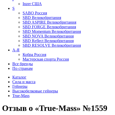
Inzer
США
S
SABO
Россия
SBD
Великобритания
SBD ASPIRE
Великобритания
SBD FORGE
Великобритания
SBD Momentum
Великобритания
SBD NOVA
Великобритания
SBD Reflect
Великобритания
SBD RESOLVE
Великобритания
А-Я
Кобра
Россия
Мастерская спорта
Россия
Все бренды
По странам
Каталог
Сила и масса
Гейнеры
Высокобелковые гейнеры
True-Mass
Отзыв о «True-Mass» №1559