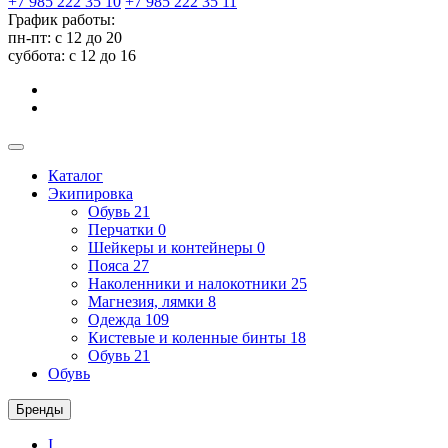
+7 985 222 35 10
+7 985 222 35 11
График работы:
пн-пт: с 12 до 20
суббота: c 12 до 16
Каталог
Экипировка
Обувь
21
Перчатки
0
Шейкеры и контейнеры
0
Пояса
27
Наколенники и налокотники
25
Магнезия, лямки
8
Одежда
109
Кистевые и коленные бинты
18
Обувь
21
Обувь
Бренды
I