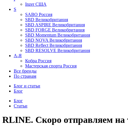
Inzer
США
S
SABO
Россия
SBD
Великобритания
SBD ASPIRE
Великобритания
SBD FORGE
Великобритания
SBD Momentum
Великобритания
SBD NOVA
Великобритания
SBD Reflect
Великобритания
SBD RESOLVE
Великобритания
А-Я
Кобра
Россия
Мастерская спорта
Россия
Все бренды
По странам
Блог и статьи
Блог
Блог
Статьи
RLINE. Скоро отправляем на 