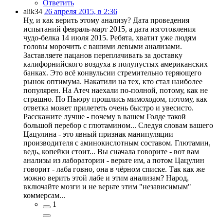
Ответить
alik34
26 апреля 2015, в 2:36
Ну, и как верить этому анализу? Дата проведения
испытаний февраль-март 2015, а дата изготовления
чудо-белка 14 июля 2015. Ребята, хватит уже людям
головы морочить с вашими левыми анализами.
Заставляете пацанов переплачивать за доставку
калифорнийского воздуха в полупустых американских
банках. Это всё конвульсии стремительно теряющего
рынок оптимума. Накатили на тех, кто стал наиболее
популярен. На Атеч наехали по-полной, потому, как не
страшно. По Пьюру прошлись мимоходом, потому, как
ответка может прилететь очень быстро и увесисто.
Расскажите лучше - почему в вашем Голде такой
большой перебор с глютамином... Следуя словам вашего
Цацулина - это явный признак манипуляции
производителя с аминокислотным составом. Глютамин,
ведь, копейки стоит... Вы сначала говорите - вот вам
анализы из лаборатории - верьте им, а потом Цацулин
говорит - лаба говно, она в чёрном списке. Так как же
можно верить этой лабе и этим анализам? Народ,
включайте мозги и не верьте этим "независимым"
коммерсам...
1