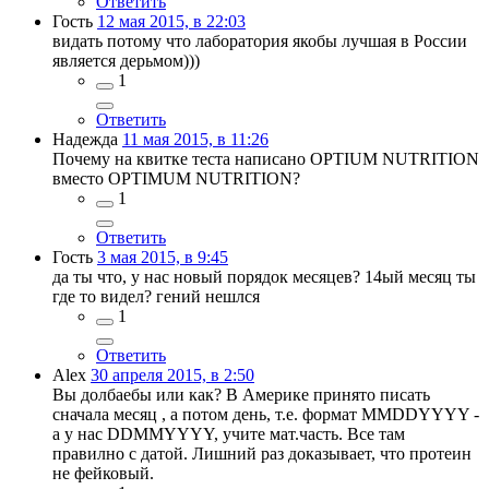
Ответить
Гость
12 мая 2015, в 22:03
видать потому что лаборатория якобы лучшая в России
является дерьмом)))
1
Ответить
Надежда
11 мая 2015, в 11:26
Почему на квитке теста написано OPTIUM NUTRITION
вместо OPTIMUM NUTRITION?
1
Ответить
Гость
3 мая 2015, в 9:45
да ты что, у нас новый порядок месяцев? 14ый месяц ты
где то видел? гений нешлся
1
Ответить
Alex
30 апреля 2015, в 2:50
Вы долбаебы или как? В Америке принято писать
сначала месяц , а потом день, т.е. формат ММDDYYYY -
а у нас DDMMYYYY, учите мат.часть. Все там
правилно с датой. Лишний раз доказывает, что протеин
не фейковый.