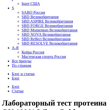
Inzer
США
S
SABO
Россия
SBD
Великобритания
SBD ASPIRE
Великобритания
SBD FORGE
Великобритания
SBD Momentum
Великобритания
SBD NOVA
Великобритания
SBD Reflect
Великобритания
SBD RESOLVE
Великобритания
А-Я
Кобра
Россия
Мастерская спорта
Россия
Все бренды
По странам
Блог и статьи
Блог
Блог
Статьи
Лабораторный тест протеина