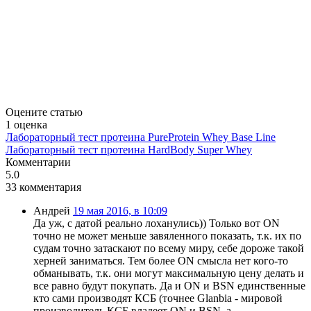
Оцените статью
1
оценка
Лабораторный тест протеина PureProtein Whey Base Line
Лабораторный тест протеина HardBody Super Whey
Комментарии
5.0
33
комментария
Андрей
19 мая 2016, в 10:09
Да уж, с датой реально лоханулись)) Только вот ON
точно не может меньше завяленного показать, т.к. их по
судам точно затаскают по всему миру, себе дороже такой
херней заниматься. Тем более ON смысла нет кого-то
обманывать, т.к. они могут максимальную цену делать и
все равно будут покупать. Да и ON и BSN единственные
кто сами производят КСБ (точнее Glanbia - мировой
производитель КСБ владеет ON и BSN, а