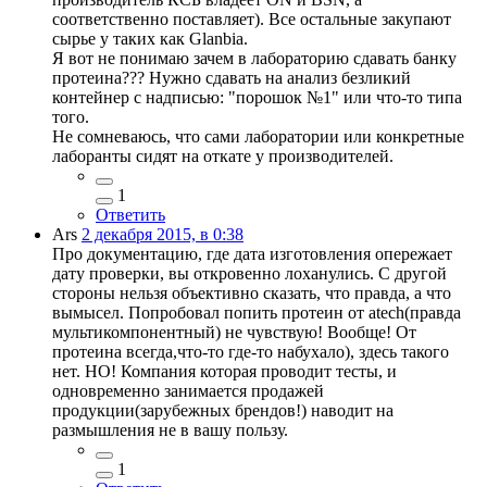
соответственно поставляет). Все остальные закупают
сырье у таких как Glanbia.
Я вот не понимаю зачем в лабораторию сдавать банку
протеина??? Нужно сдавать на анализ безликий
контейнер с надписью: "порошок №1" или что-то типа
того.
Не сомневаюсь, что сами лаборатории или конкретные
лаборанты сидят на откате у производителей.
1
Ответить
Ars
2 декабря 2015, в 0:38
Про документацию, где дата изготовления опережает
дату проверки, вы откровенно лоханулись. С другой
стороны нельзя объективно сказать, что правда, а что
вымысел. Попробовал попить протеин от atech(правда
мультикомпонентный) не чувствую! Вообще! От
протеина всегда,что-то где-то набухало), здесь такого
нет. НО! Компания которая проводит тесты, и
одновременно занимается продажей
продукции(зарубежных брендов!) наводит на
размышления не в вашу пользу.
1