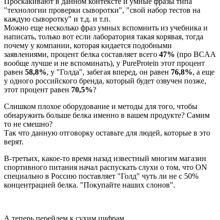
Проскакивают в данном контексте и умные фразы типа
"технологии проверки сыворотки", "свой набор тестов на
каждую сыворотку" и т.д. и т.п.
Можно еще несколько фраз умных вспомнить из учебника и
написать, только вот если лаборатория такая корявая, тогда
почему у компании, которая кидается подобными
заявлениями, процент белка составляет всего
47%
(про BCAA
вообще лучше и не вспоминать), у PureProtein этот процент
равен
58,8%
, у "Голда", забегая вперед, он равен
76,8%
, а еще
у одного российского бренда, который будет озвучен позже,
этот процент равен
70,5%
?
Слишком плохое оборудование и методы для того, чтобы
обнаружить больше белка именно в вашем продукте? Самим
то не смешно?
Так что данную отговорку оставьте для людей, которые в это
верят.
В-третьих, какое-то время назад известный многим магазин
спортивного питания начал распускать слухи о том, что ON
специально в Россию поставляет "Голд" чуть ли не с 50%
концентрацией белка. "Покупайте наших слонов".
А теперь перейдем к сухим цифрам.