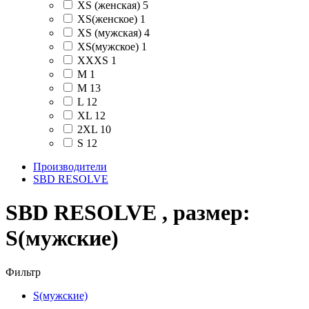
XS (женская)
5
XS(женское)
1
XS (мужская)
4
XS(мужское)
1
XXXS
1
М
1
M
13
L
12
XL
12
2XL
10
S
12
Производители
SBD RESOLVE
SBD RESOLVE , размер:
S(мужские)
Фильтр
S(мужские)