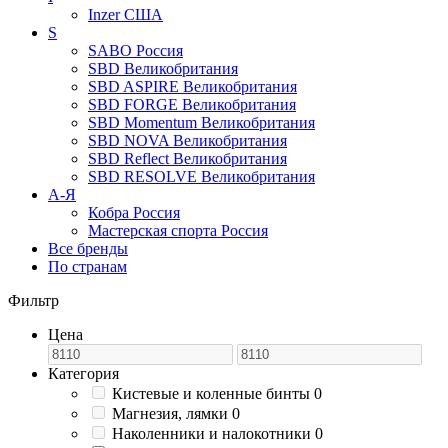
Inzer
США
S
SABO
Россия
SBD
Великобритания
SBD ASPIRE
Великобритания
SBD FORGE
Великобритания
SBD Momentum
Великобритания
SBD NOVA
Великобритания
SBD Reflect
Великобритания
SBD RESOLVE
Великобритания
А-Я
Кобра
Россия
Мастерская спорта
Россия
Все бренды
По странам
Фильтр
Цена
Категория
Кистевые и коленные бинты
0
Магнезия, лямки
0
Наколенники и налокотники
0