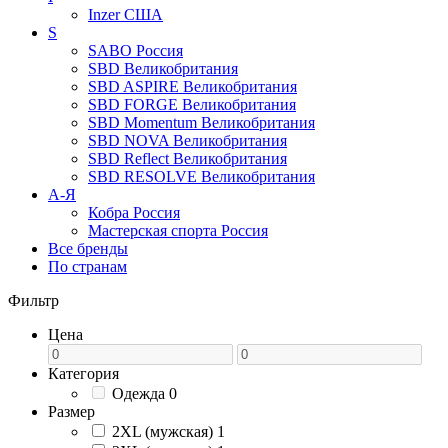
Inzer
США
S
SABO
Россия
SBD
Великобритания
SBD ASPIRE
Великобритания
SBD FORGE
Великобритания
SBD Momentum
Великобритания
SBD NOVA
Великобритания
SBD Reflect
Великобритания
SBD RESOLVE
Великобритания
А-Я
Кобра
Россия
Мастерская спорта
Россия
Все бренды
По странам
Фильтр
Цена
Категория
Одежда
0
Размер
2XL (мужская)
1