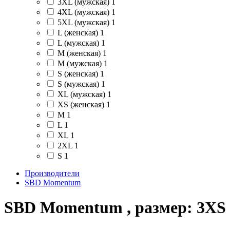
3XL (мужская)
1
4XL (мужская)
1
5XL (мужская)
1
L (женская)
1
L (мужская)
1
M (женская)
1
M (мужская)
1
S (женская)
1
S (мужская)
1
XL (мужская)
1
XS (женская)
1
M
1
L
1
XL
1
2XL
1
S
1
Производители
SBD Momentum
SBD Momentum , размер: 3XS