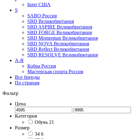
Inzer
США
S
SABO
Россия
SBD
Великобритания
SBD ASPIRE
Великобритания
SBD FORGE
Великобритания
SBD Momentum
Великобритания
SBD NOVA
Великобритания
SBD Reflect
Великобритания
SBD RESOLVE
Великобритания
А-Я
Кобра
Россия
Мастерская спорта
Россия
Все бренды
По странам
Фильтр
Цена
Категория
Обувь
21
Размер
34
6