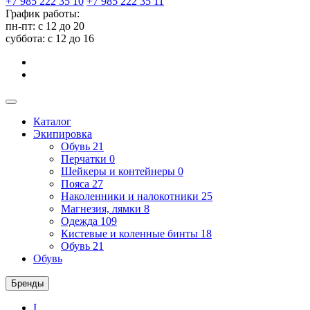
+7 985 222 35 10
+7 985 222 35 11
График работы:
пн-пт: с 12 до 20
суббота: c 12 до 16
Каталог
Экипировка
Обувь
21
Перчатки
0
Шейкеры и контейнеры
0
Пояса
27
Наколенники и налокотники
25
Магнезия, лямки
8
Одежда
109
Кистевые и коленные бинты
18
Обувь
21
Обувь
Бренды
I