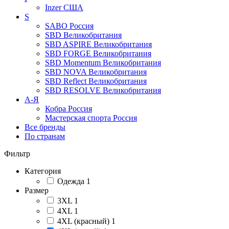
Inzer
США
S
SABO
Россия
SBD
Великобритания
SBD ASPIRE
Великобритания
SBD FORGE
Великобритания
SBD Momentum
Великобритания
SBD NOVA
Великобритания
SBD Reflect
Великобритания
SBD RESOLVE
Великобритания
А-Я
Кобра
Россия
Мастерская спорта
Россия
Все бренды
По странам
Фильтр
Категория
Одежда
1
Размер
3XL
1
4XL
1
4XL (красный)
1