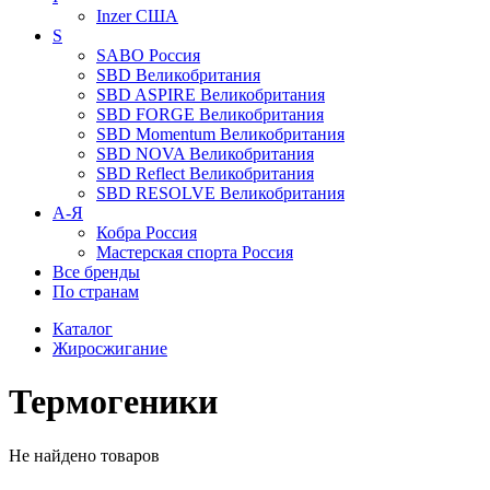
Inzer
США
S
SABO
Россия
SBD
Великобритания
SBD ASPIRE
Великобритания
SBD FORGE
Великобритания
SBD Momentum
Великобритания
SBD NOVA
Великобритания
SBD Reflect
Великобритания
SBD RESOLVE
Великобритания
А-Я
Кобра
Россия
Мастерская спорта
Россия
Все бренды
По странам
Каталог
Жиросжигание
Термогеники
Не найдено товаров