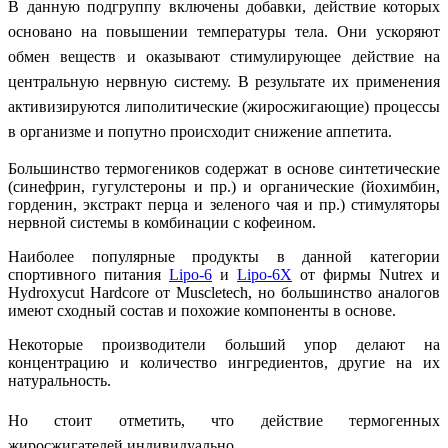
В данную подгруппу включены добавки, действие которых
основано на повышении температуры тела. Они ускоряют
обмен веществ и оказывают стимулирующее действие на
центральную нервную систему. В результате их применения
активизируются липолитические (жиросжигающие) процессы
в организме и попутно происходит снижение аппетита.
Большинство термогеников содержат в основе синтетические
(синефрин, гугулстероны и пр.) и органические (йохимбин,
горденин, экстракт перца и зеленого чая и пр.) стимуляторы
нервной системы в комбинации с кофеином.
Наиболее популярные продукты в данной категории
спортивного питания
Lipo-6
и
Lipo-6X
от фирмы Nutrex и
Hydroxycut Hardcore от Muscletech, но большинство аналогов
имеют сходный состав и похожие компоненты в основе.
Некоторые производители больший упор делают на
концентрацию и количество ингредиентов, другие на их
натуральность.
Но стоит отметить, что действие термогенных
жиросжигателей индивидуально.