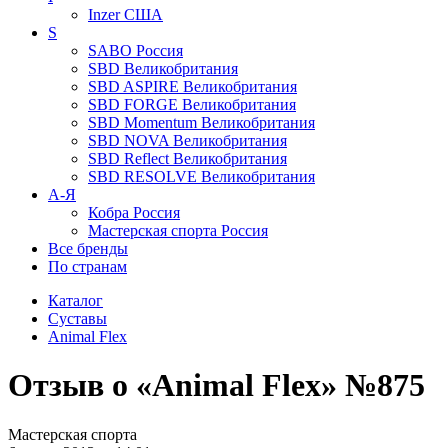
Inzer
США
S
SABO
Россия
SBD
Великобритания
SBD ASPIRE
Великобритания
SBD FORGE
Великобритания
SBD Momentum
Великобритания
SBD NOVA
Великобритания
SBD Reflect
Великобритания
SBD RESOLVE
Великобритания
А-Я
Кобра
Россия
Мастерская спорта
Россия
Все бренды
По странам
Каталог
Суставы
Animal Flex
Отзыв о «Animal Flex» №875
Мастерская спорта