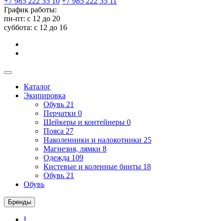
+7 985 222 35 10
+7 985 222 35 11
График работы:
пн-пт: с 12 до 20
суббота: c 12 до 16
Каталог
Экипировка
Обувь
21
Перчатки
0
Шейкеры и контейнеры
0
Пояса
27
Наколенники и налокотники
25
Магнезия, лямки
8
Одежда
109
Кистевые и коленные бинты
18
Обувь
21
Обувь
Бренды
I