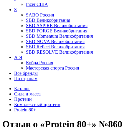
Inzer
США
S
SABO
Россия
SBD
Великобритания
SBD ASPIRE
Великобритания
SBD FORGE
Великобритания
SBD Momentum
Великобритания
SBD NOVA
Великобритания
SBD Reflect
Великобритания
SBD RESOLVE
Великобритания
А-Я
Кобра
Россия
Мастерская спорта
Россия
Все бренды
По странам
Каталог
Сила и масса
Протеин
Комплексный протеин
Protein 80+
Отзыв о «Protein 80+» №860