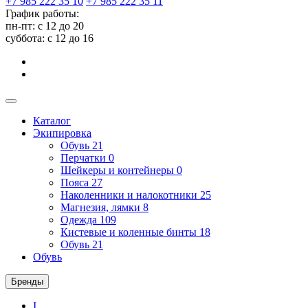
+7 985 222 35 10
+7 985 222 35 11
График работы:
пн-пт: с 12 до 20
суббота: c 12 до 16
Каталог
Экипировка
Обувь
21
Перчатки
0
Шейкеры и контейнеры
0
Пояса
27
Наколенники и налокотники
25
Магнезия, лямки
8
Одежда
109
Кистевые и коленные бинты
18
Обувь
21
Обувь
Бренды
I