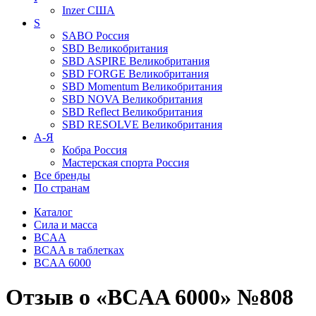
Inzer
США
S
SABO
Россия
SBD
Великобритания
SBD ASPIRE
Великобритания
SBD FORGE
Великобритания
SBD Momentum
Великобритания
SBD NOVA
Великобритания
SBD Reflect
Великобритания
SBD RESOLVE
Великобритания
А-Я
Кобра
Россия
Мастерская спорта
Россия
Все бренды
По странам
Каталог
Сила и масса
BCAA
BCAA в таблетках
BCAA 6000
Отзыв о «BCAA 6000» №808