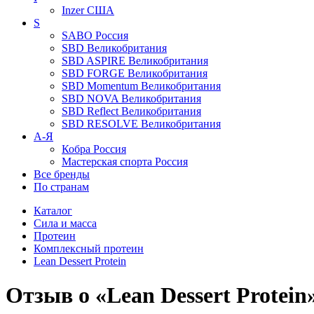
Inzer
США
S
SABO
Россия
SBD
Великобритания
SBD ASPIRE
Великобритания
SBD FORGE
Великобритания
SBD Momentum
Великобритания
SBD NOVA
Великобритания
SBD Reflect
Великобритания
SBD RESOLVE
Великобритания
А-Я
Кобра
Россия
Мастерская спорта
Россия
Все бренды
По странам
Каталог
Сила и масса
Протеин
Комплексный протеин
Lean Dessert Protein
Отзыв о «Lean Dessert Protei