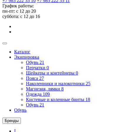
+7 985 222 35 10
+7 985 222 35 11
График работы:
пн-пт: с 12 до 20
суббота: c 12 до 16
Каталог
Экипировка
Обувь
21
Перчатки
0
Шейкеры и контейнеры
0
Пояса
27
Наколенники и налокотники
25
Магнезия, лямки
8
Одежда
109
Кистевые и коленные бинты
18
Обувь
21
Обувь
Бренды
I