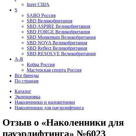
Inzer
США
S
SABO
Россия
SBD
Великобритания
SBD ASPIRE
Великобритания
SBD FORGE
Великобритания
SBD Momentum
Великобритания
SBD NOVA
Великобритания
SBD Reflect
Великобритания
SBD RESOLVE
Великобритания
А-Я
Кобра
Россия
Мастерская спорта
Россия
Все бренды
По странам
Каталог
Экипировка
Наколенники и налокотники
Наколенники для пауэрлифтинга
Отзыв о «Наколенники для
пауэрлифтинга» №6023