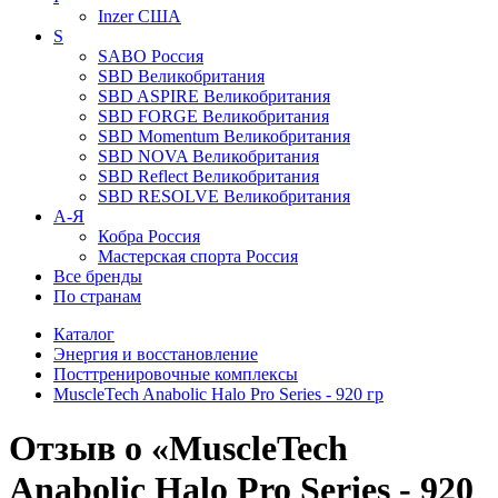
Inzer
США
S
SABO
Россия
SBD
Великобритания
SBD ASPIRE
Великобритания
SBD FORGE
Великобритания
SBD Momentum
Великобритания
SBD NOVA
Великобритания
SBD Reflect
Великобритания
SBD RESOLVE
Великобритания
А-Я
Кобра
Россия
Мастерская спорта
Россия
Все бренды
По странам
Каталог
Энергия и восстановление
Посттренировочные комплексы
MuscleTech Anabolic Halo Pro Series - 920 гр
Отзыв о «MuscleTech
Anabolic Halo Pro Series - 920