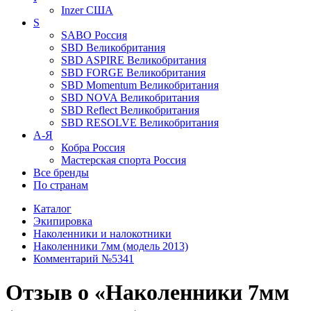
Inzer
США
S
SABO
Россия
SBD
Великобритания
SBD ASPIRE
Великобритания
SBD FORGE
Великобритания
SBD Momentum
Великобритания
SBD NOVA
Великобритания
SBD Reflect
Великобритания
SBD RESOLVE
Великобритания
А-Я
Кобра
Россия
Мастерская спорта
Россия
Все бренды
По странам
Каталог
Экипировка
Наколенники и налокотники
Наколенники 7мм (модель 2013)
Комментарий №5341
Отзыв о «Наколенники 7мм