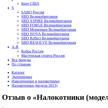
Inzer
США
S
SABO
Россия
SBD
Великобритания
SBD ASPIRE
Великобритания
SBD FORGE
Великобритания
SBD Momentum
Великобритания
SBD NOVA
Великобритания
SBD Reflect
Великобритания
SBD RESOLVE
Великобритания
А-Я
Кобра
Россия
Мастерская спорта
Россия
Все бренды
По странам
Каталог
Экипировка
Наколенники и налокотники
Налокотники (модель 2013)
Отзыв о «Налокотники (модел