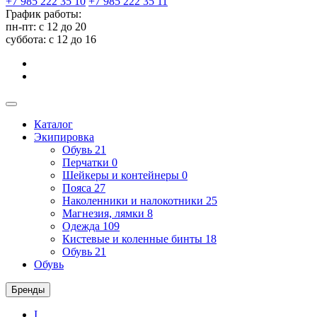
+7 985 222 35 10
+7 985 222 35 11
График работы:
пн-пт: с 12 до 20
суббота: c 12 до 16
Каталог
Экипировка
Обувь
21
Перчатки
0
Шейкеры и контейнеры
0
Пояса
27
Наколенники и налокотники
25
Магнезия, лямки
8
Одежда
109
Кистевые и коленные бинты
18
Обувь
21
Обувь
Бренды
I